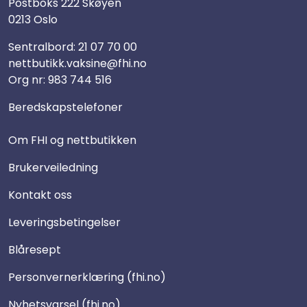
Postboks 222 Skøyen
0213 Oslo
Sentralbord:
21 07 70 00
nettbutikk.vaksine@fhi.no
Org nr: 983 744 516
Beredskapstelefoner
Om FHI og nettbutikken
Brukerveiledning
Kontakt oss
Leveringsbetingelser
Blåresept
Personvernerklæring (fhi.no)
Nyhetsvarsel (fhi.no)