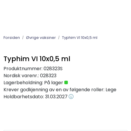
Skip to main content
Barnevaksinasjonsprogrammet
Forsiden
Øvrige vaksiner
Typhim VI 10x0,5 ml
Influensavaksine 2026-2027
Øvrige vaksiner
Typhim VI 10x0,5 ml
Produktnummer:
028323S
Immunglobuliner
Nordisk varenr.:
028323
Lagerbeholdning:
På lager
Gratis vaksiner til voksne flyktninger
Krever godkjenning av en av følgende roller: Lege
Holdbarhetsdato:
31.03.2027
Diagnostika