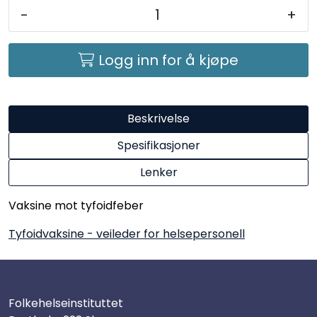
-
+
Logg inn for å kjøpe
Beskrivelse
Spesifikasjoner
Lenker
Vaksine mot tyfoidfeber
Tyfoidvaksine - veileder for helsepersonell
Folkehelseinstituttet