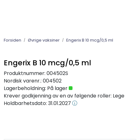
Skip to main content
Barnevaksinasjonsprogrammet
Forsiden
Øvrige vaksiner
Engerix B 10 mcg/0,5 ml
Influensavaksine 2026-2027
Øvrige vaksiner
Engerix B 10 mcg/0,5 ml
Produktnummer:
004502S
Immunglobuliner
Nordisk varenr.:
004502
Lagerbeholdning:
På lager
Gratis vaksiner til voksne flyktninger
Krever godkjenning av en av følgende roller: Lege
Holdbarhetsdato:
31.01.2027
Diagnostika